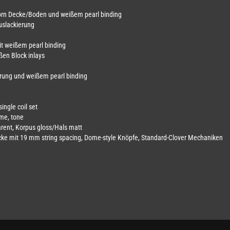
horn Decke/Boden und weißem pearl binding
uslackierung
it weißem pearl binding
ßen Block inlays
ierung und weißem pearl binding
ngle coil set
ume, tone
arent, Korpus gloss/Hals matt
cke mit 19 mm string spacing, Dome-style Knöpfe, Standard-Clover Mechaniken