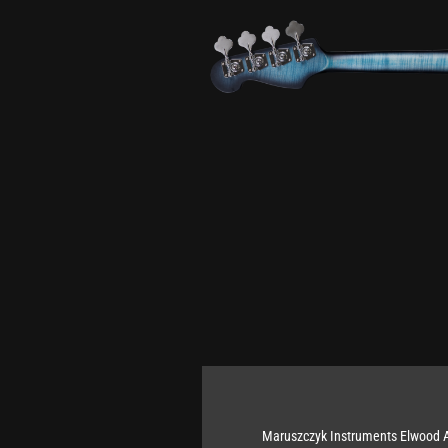
Maruszczyk Instruments Elwood A