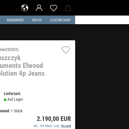
MENSINGER
HEVOS
CUSTOM SHOP
Auf
elw250202
)
uszczyk
den
ruments Elwood
Merkzettel
lution 4p Jeans
Lieferzeit:
Auf Lager
stand:
1
Stück
2.190,00 EUR
inkl. 19% MwSt. zzgl.
Versand