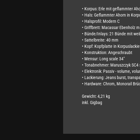
• Korpus: Erle mit geflammter A
• Hals: Geflammter Ahorn in Korp
• Halsprofil: Modern C
• Griffbrett: Macassar Ebenholz m
• Bünde/Inlays: 21 Bünde mit wei
• Sattelbreite: 40 mm
• Kopf: Kopfplatte in Korpuslack
• Konstruktion: Angeschraubt
• Mensur: Long scale 34"
• Tonabnehmer: Maruszczyk SC4 si
• Elektronik: Passiv - volume, vol
• Lackierung: Jeans burst, transp
• Hardware: Chrom, Monorail Brü
Gewicht: 4,21 kg
inkl. Gigbag