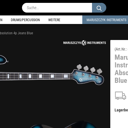
Suche...
EN
DRUMS/PERCUSSION
WEITERE
MARUSZCZYK INSTRUMENTS
bsolution 4p Jeans Blue
(Art.Nr.:
Mar
Inst
Abso
Blue
Lagerbe