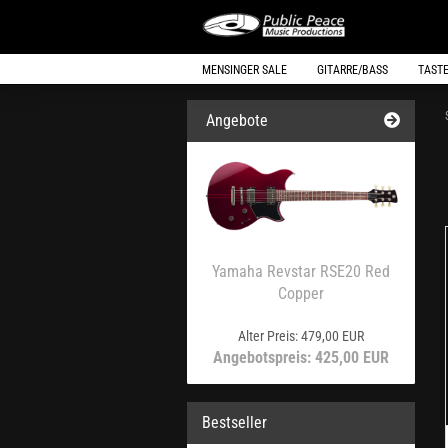
MENSINGER SALE
GITARRE/BASS
TAST
Angebote
Yamaha Revstar RSE20 Red
Copper
Alter Preis: 479,00 EUR
Angebotspreis: 425,00 EUR
Bestseller