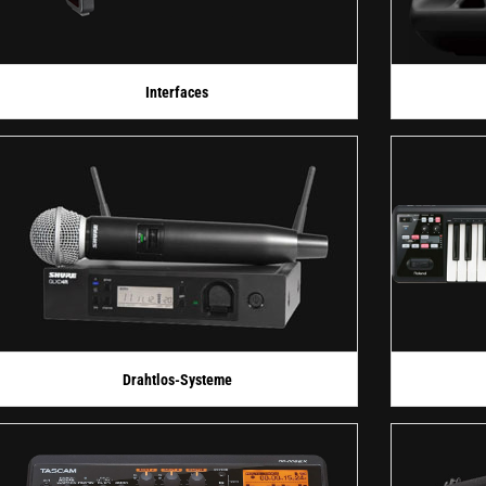
Interfaces
Drahtlos-Systeme