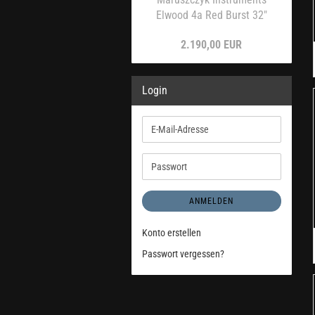
Elwood 4a Red Burst 32"
2.190,00 EUR
Login
E-
Mail-
Adresse
Passwort
ANMELDEN
Konto erstellen
Passwort vergessen?