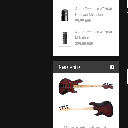
Audio Technica AT2040
Podcast Mikrofon
99,00 EUR
Audio Technica AT2050
Mikrofon
229,00 EUR
Neue Artikel
Maruszczyk Instruments