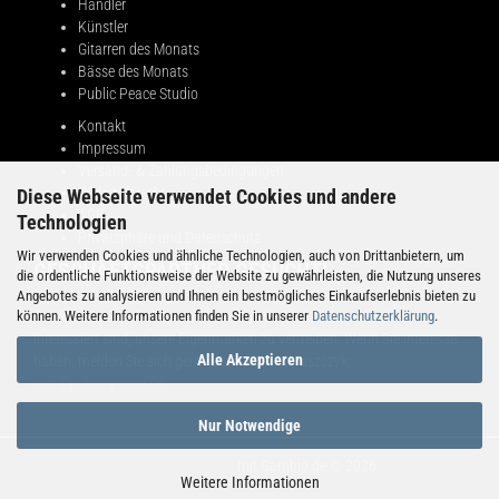
Händler
Künstler
Gitarren des Monats
Bässe des Monats
Public Peace Studio
Kontakt
Impressum
Versand- & Zahlungsbedingungen
Widerrufsrecht
Diese Webseite verwendet Cookies und andere
AGB
Technologien
Privatsphäre und Datenschutz
Wir verwenden Cookies und ähnliche Technologien, auch von Drittanbietern, um
GESCHÄFTSPARTNER GESUCHT!
die ordentliche Funktionsweise der Website zu gewährleisten, die Nutzung unseres
Angebotes zu analysieren und Ihnen ein bestmögliches Einkaufserlebnis bieten zu
können. Weitere Informationen finden Sie in unserer
Datenschutzerklärung
.
Public Peace sucht Partner in verschiedenen Ländern, die daran
interessiert sind, unsere Eigenmarken zu vertreiben. Wenn Sie Interesse
Alle Akzeptieren
haben, melden Sie sich gerne bei Adrian Maruszczyk:
info@public-peace.de
Nur Notwendige
Webshop erstellen
mit Gambio.de © 2026
Weitere Informationen