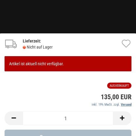
Lieferzeit:
A
Nicht auf Lager
d
M
Artikel ist aktuell nicht verfügbar.
AUSVERKAUFT
135,00 EUR
inkl. 19% MwSt. zzgl.
Versand