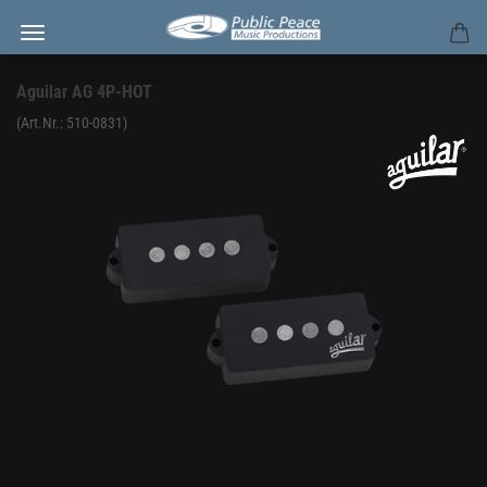
Aguilar AG 4P-HOT
(Art.Nr.:
510-0831
)