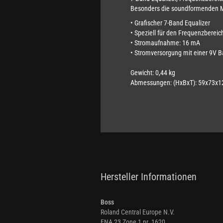
Besonders die soundformenden Mit
• Grafischer 7-Band Equalizer
• Speziell für den Frequenzberei
•
Stromaufnahme: 16 mA
•
Stromversorgung mit einer 9V Ba
Gewicht: 0,44 kg
Abmessungen:
(HxBxT): 59x73x
Hersteller Informationen
Boss
Roland Central Europe N.V.
ENA 23 Zone 1 nr. 1620