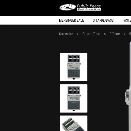
MENSINGER SALE
GITARRE/BASS
TAST
»
»
»
Startseite
Gitarre/Bass
Effekte
B