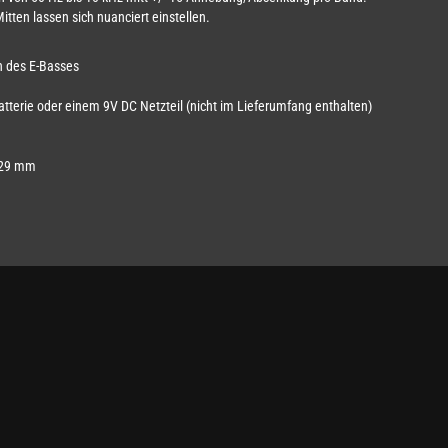
ten lassen sich nuanciert einstellen.
ch des E-Basses
tterie oder einem 9V DC Netzteil (nicht im Lieferumfang enthalten)
129 mm