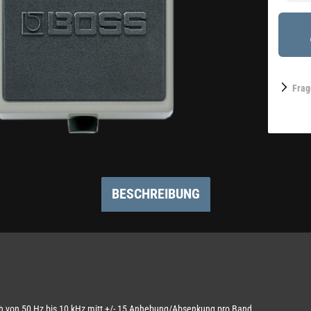
Frag
BESCHREIBUNG
ch von 50 Hz bis 10 kHz mitt +/- 15 Anhebung/Absenkung pro Band.