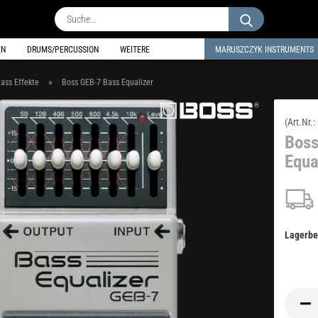
Suche...
EN
DRUMS/PERCUSSION
WEITERE
MARUSZCZYK INSTRUMENTS
»
ass Effekte
Boss GEB-7 Bass Equalizer
(Art.Nr.:
Boss
Equa
Lagerbe