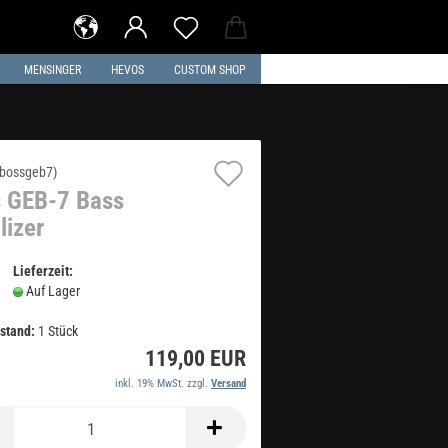
MENSINGER
HEVOS
CUSTOM SHOP
Auf
bossgeb7
)
 GEB-7 Bass
den
lizer
Merkzettel
Lieferzeit:
Auf Lager
stand:
1
Stück
119,00 EUR
inkl. 19% MwSt. zzgl.
Versand