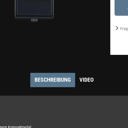
Frag
BESCHREIBUNG
VIDEO
 einem Kompaktpedal