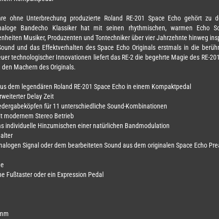
re ohne Unterbrechung produzierte Roland RE-201 Space Echo gehört zu d
 analoge Bandecho Klassiker hat mit seinen rhythmischen, warmen Echo So
heiten Musiker, Produzenten und Tontechniker über vier Jahrzehnte hinweg inspi
ound und das Effektverhalten des Space Echo Originals erstmals in die berü
neuer technologischer Innovationen liefert das RE-2 die begehrte Magie des RE-2
on den Machern des Originals.
 aus dem legendären Roland RE-201 Space Echo in einem Kompaktpedal
weiterter Delay Zeit
Wiedergabeköpfen für 11 unterschiedliche Sound-Kombinationen
it modernem Stereo Betrieb
as individuelle Hinzumischen einer natürlichen Bandmodulation
alter
nalogen Signal oder dem bearbeiteten Sound aus dem originalen Space Echo Pr
ge
ne Fußtaster oder ein Expression Pedal
 mm