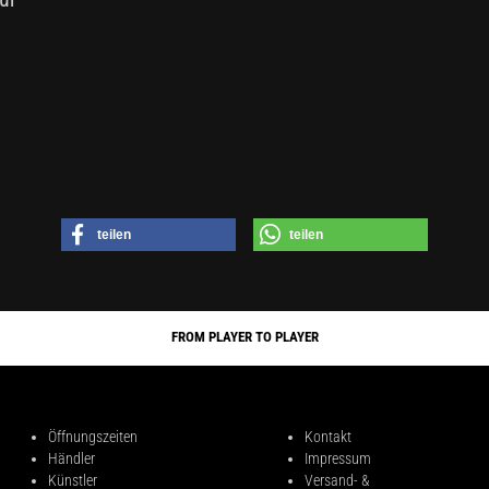
teilen
teilen
e die
Homepage
zu diesem Artikel.
FROM PLAYER TO PLAYER
Öffnungszeiten
Kontakt
Händler
Impressum
Künstler
Versand- &