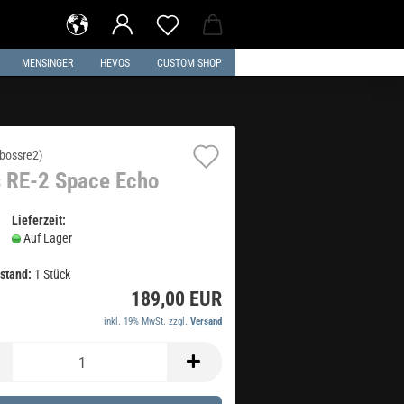
MENSINGER
HEVOS
CUSTOM SHOP
Auf
bossre2
)
 RE-2 Space Echo
den
Merkzettel
Lieferzeit:
Auf Lager
stand:
1
Stück
189,00 EUR
inkl. 19% MwSt. zzgl.
Versand