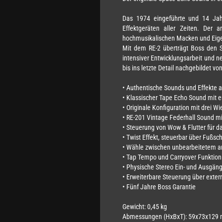
Das 1974 eingeführte und 14 Jah
Effektgeräten aller Zeiten. Der
hochmusikalischen Macken und Eigen
Mit dem RE-2 überträgt Boss den S
intensiver Entwicklungsarbeit und 
bis ins letzte Detail nachgebildet v
• Authentische Sounds und Effekte
• Klassischer Tape Echo Sound mit er
• Originale Konfiguration mit drei 
• RE-201 Vintage Federhall Sound m
• Steuerung von Wow & Flutter für d
• Twist Effekt, steuerbar über Fußsch
• Wähle zwischen unbearbeitetem a
• Tap Tempo und Carryover Funktion
• Physische Stereo Ein- und Ausgän
• Erweiterbare Steuerung über exter
• Fünf Jahre Boss Garantie
Gewicht: 0,45 kg
Abmessungen (HxBxT): 59x73x129