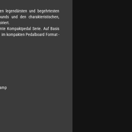
en legendärsten und begehrtesten
unds und den charakteristischen,
riert.
hmte Kompaktpedal Serie. Auf Basis
01 im kompakten Pedalboard Format -
eamp