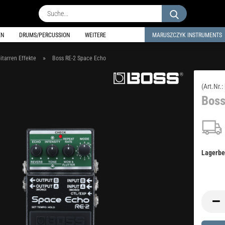
Suche...
EN
DRUMS/PERCUSSION
WEITERE
MARUSZCZYK INSTRUMENTS
»
itarren Effekte
Boss RE-2 Space Echo
(Art.Nr.:
Boss
Lagerbe