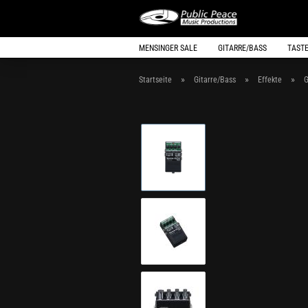
MENSINGER SALE
GITARRE/BASS
TAST
»
»
»
Startseite
Gitarre/Bass
Effekte
G