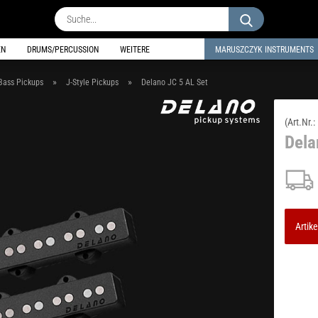
Suche...
EN
DRUMS/PERCUSSION
WEITERE
MARUSZCZYK INSTRUMENTS
»
»
Bass Pickups
J-Style Pickups
Delano JC 5 AL Set
(Art.Nr.:
Dela
Artike