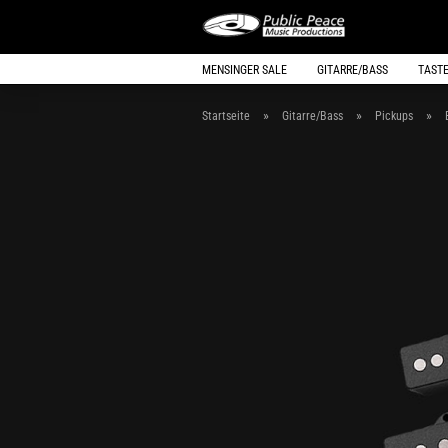
MENSINGER SALE
GITARRE/BASS
TAST
»
»
»
Startseite
Gitarre/Bass
Pickups