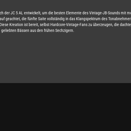
auch der JC 5 AL entwickelt, um die besten Elemente des Vintage-JB-Sounds mit
auf geachtet, die fünfte Saite vollständig in das Klangspektrum des Tonabnehme
. Diese Kreation ist bereit, selbst Hardcore-Vintage-Fans zu überzeugen, die dacht
n geliebten Bässen aus den frühen Sechzigern.