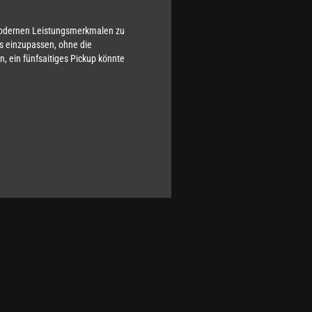
 modernen Leistungsmerkmalen zu
rs einzupassen, ohne die
en, ein fünfsaitiges Pickup könnte