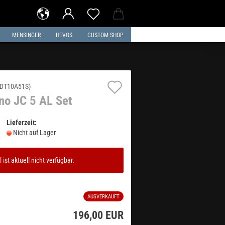
MENSINGER
HEVOS
CUSTOM SHOP
Auf
DT10A51S
)
no JC 5 AL Set
den
Merkzettel
Lieferzeit:
Nicht auf Lager
l ist aktuell nicht verfügbar.
AUSVERKAUFT
196,00 EUR