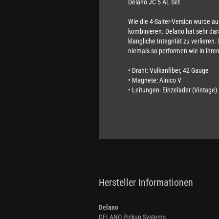
Delano JC 5 AL Set
Wie die 4-Saiter-Version wurde 
kombinieren. Delano hat sehr dar
klangliche Integrität zu verlieren
niemals so performen wie in ihre
• Draht: Vulkanfiber, 42 Gauge
• Magnete: Alnico V
• Leitungen: Einzelader (Vintage)
Hersteller Informationen
Delano
DELANO Pickup Systems