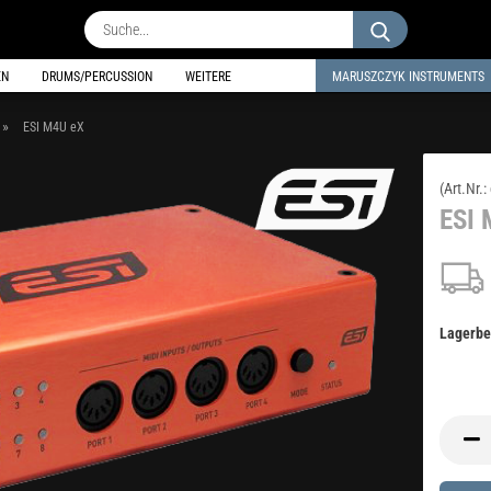
Suche...
EN
DRUMS/PERCUSSION
WEITERE
MARUSZCZYK INSTRUMENTS
»
ESI M4U eX
(Art.Nr.:
ESI 
Lagerbe