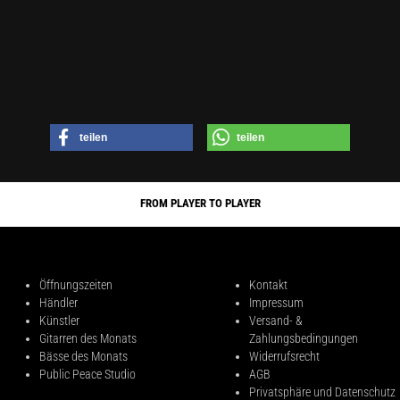
teilen
teilen
FROM PLAYER TO PLAYER
Öffnungszeiten
Kontakt
Händler
Impressum
Künstler
Versand- &
Gitarren des Monats
Zahlungsbedingungen
Bässe des Monats
Widerrufsrecht
Public Peace Studio
AGB
Privatsphäre und Datenschutz