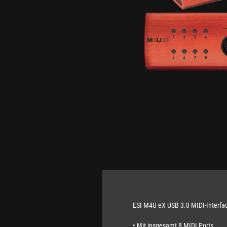
ESI M4U eX USB 3.0 MIDI-Interfa
• Mit insgesamt 8 MIDI Ports