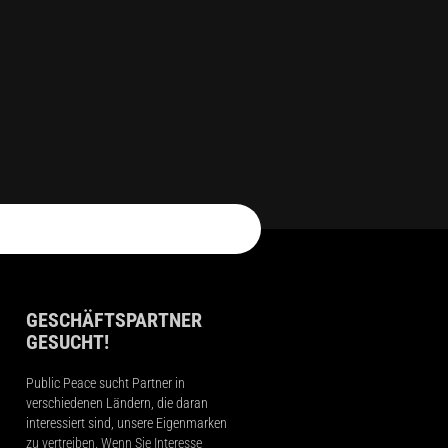
GESCHÄFTSPARTNER
GESUCHT!
Public Peace sucht Partner in
verschiedenen Ländern, die daran
interessiert sind, unsere Eigenmarken
zu vertreiben. Wenn Sie Interesse