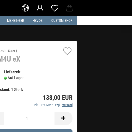
MENSINGER
HEVOS
CUSTOM SHOP
Auf
esim4uex
)
M4U eX
den
Merkzettel
Lieferzeit:
Auf Lager
stand:
1
Stück
138,00 EUR
inkl. 19% MwSt. zzgl.
Versand