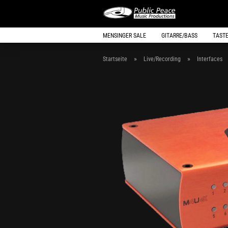
MENSINGER SALE
GITARRE/BASS
TAST
»
»
Startseite
Live/Recording
Interfaces