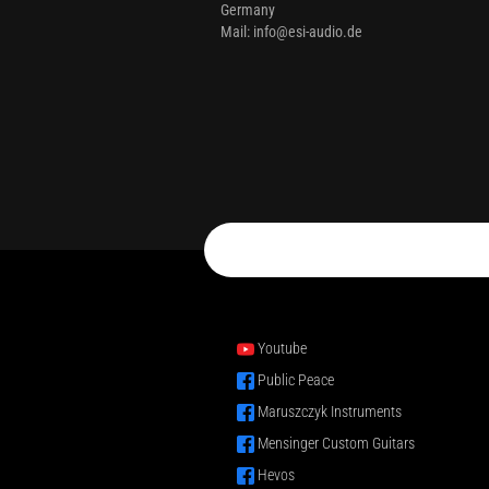
Germany
Mail: info@esi-audio.de
Youtube
Public Peace
Maruszczyk Instruments
Mensinger Custom Guitars
Hevos