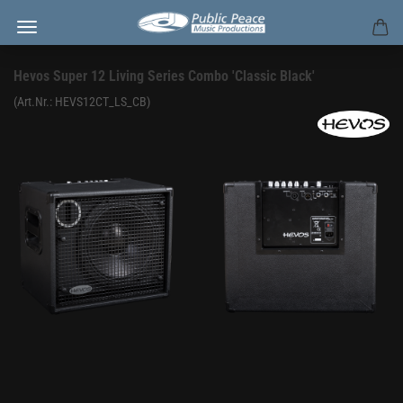
Hevos Super 12 Living Series Combo 'Classic Black'
(Art.Nr.:
HEVS12CT_LS_CB
)