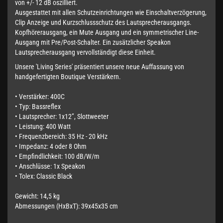
von +/- 12 dB oszilliert.
Ausgestattet mit allen Schutzeinrichtungen wie Einschaltverzögerung,
Clip Anzeige und Kurzschlussschutz des Lautsprecherausgangs.
Kopfhörerausgang, ein Mute Ausgang und ein symmetrischer Line-
Ausgang mit Pre/Post-Schalter. Ein zusätzlicher Speakon
Lautsprecherausgang vervollständigt diese Einheit.
Unsere 'Living Series' präsentiert unsere neue Auffassung von
handgefertigten Boutique Verstärkern.
• Verstärker: 400C
• Typ: Bassreflex
• Lautsprecher: 1x12”, Slottweeter
• Leistung: 400 Watt
• Frequenzbereich: 35 Hz - 20 kHz
• Impedanz: 4 oder 8 Ohm
• Empfindlichkeit: 100 dB/W/m
• Anschlüsse: 1x Speakon
• Tolex: Classic Black
Gewicht: 14,5 kg
Abmessungen (HxBxT): 39x45x35 cm