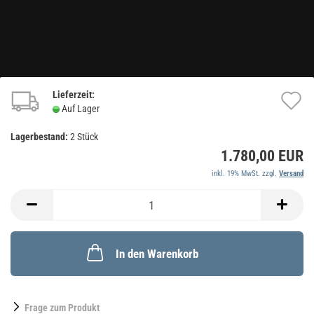
Lieferzeit:
A
Auf Lager
d
Lagerbestand:
2
Stück
M
1.780,00 EUR
inkl. 19% MwSt. zzgl.
Versand
In den Warenkorb
Frage zum Produkt