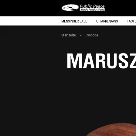
MENSINGER SALE
GITARRE/BASS
TAST
»
Startseite
Svoboda