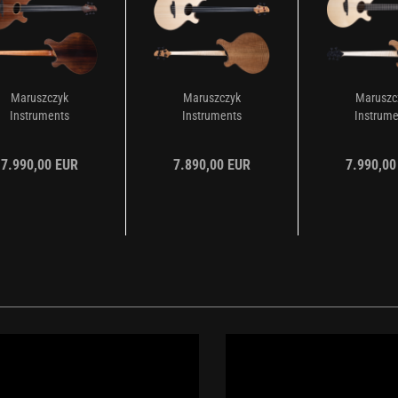
Maruszczyk
Maruszczyk
Maruszc
Instruments
Instruments
Instrume
Svoboda 5 Sinker
Svoboda 4 Swiss
Svoboda 5 
Redwood...
Spruce...
Spruce.
7.990,00 EUR
7.890,00 EUR
7.990,00