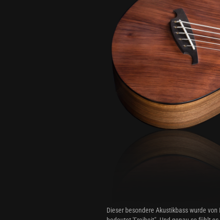
Dieser besondere Akustikbass wurde von L
bedeutet 'Freiheit". Und genau so fühlt e