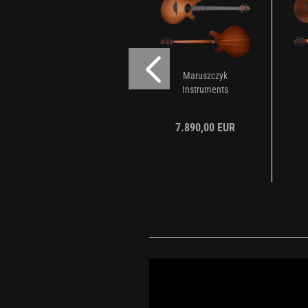
Maruszczyk
Maruszczyk
Instruments
Instruments
Svoboda 5 Red
Svoboda 4 Red
Cedar...
Ceder...
7.990,00 EUR
7.890,00 EUR