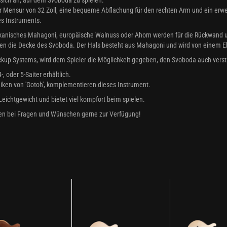
 Mensur von 32 Zoll, eine bequeme Abflachung für den rechten Arm und ein erwe
es Instruments.
ikanisches Mahagoni, europäische Walnuss oder Ahorn werden für die Rückwand un
en die Decke des Svoboda. Der Hals besteht aus Mahagoni und wird von einem Ebe
ickup Systems, wird dem Spieler die Möglichkeit gegeben, den Svoboda auch verstä
, oder 5-Saiter erhältlich.
en von 'Gotoh', komplementieren dieses Instrument.
Leichtgewicht und bietet viel kompfort beim spielen.
en bei Fragen und Wünschen gerne zur Verfügung!