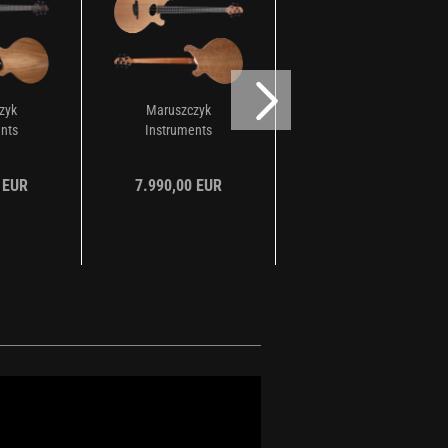
zyk
Maruszczyk
Maruszczyk
nts
Instruments
Instruments
Swiss
Svoboda 5 Red
Svoboda 4 Red
..
Cedar...
Ceder...
 EUR
7.990,00 EUR
7.890,00 EUR