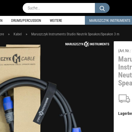
Suche...
EN
DRUMS/PERCUSSION
WEITERE
MARUSZCZYK INSTRUMENTS
»
»
ore
Kabel
Maruszczyk Instruments Studio Neutrik Speakon/Speakon 3 m
(Art.Nr.:
Mar
Inst
Neut
Spea
Lagerbe