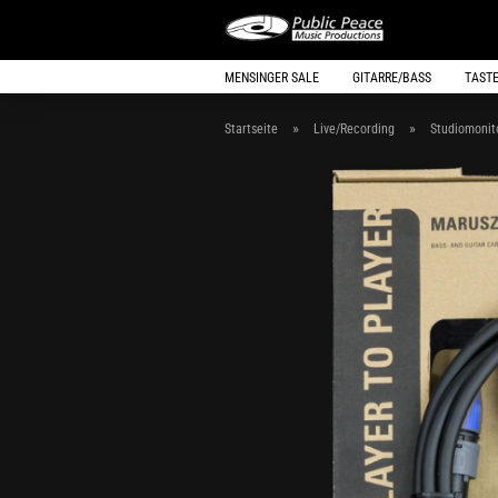
MENSINGER SALE
GITARRE/BASS
TAST
»
»
Startseite
Live/Recording
Studiomonit