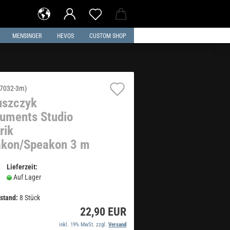
MENSINGER
HEVOS
CUSTOM SHOP
Auf
7032-3m
)
uszczyk
den
ruments Studio
Merkzettel
rik
kon/Speakon 3 m
Lieferzeit:
Auf Lager
stand:
8
Stück
22,90 EUR
inkl. 19% MwSt. zzgl.
Versand