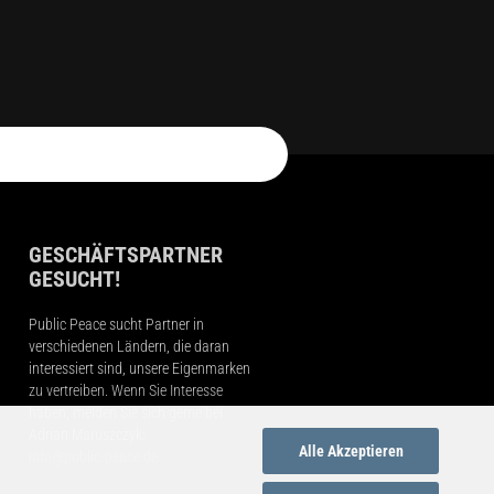
GESCHÄFTSPARTNER
GESUCHT!
Public Peace sucht Partner in
verschiedenen Ländern, die daran
interessiert sind, unsere Eigenmarken
zu vertreiben. Wenn Sie Interesse
haben, melden Sie sich gerne bei
Adrian Maruszczyk:
Alle Akzeptieren
info@public-peace.de