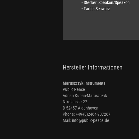
• Stecker: Speakon/Speakon
• Farbe: Schwarz
Hersteller Informationen
Maruszczyk Instruments
Public Peace
Adrian Kuban-Maruszczyk
Nikolausstr.22
D-52457 Aldenhoven
Phone: +49-(0)2464-907267
Mail: info@public-peace.de