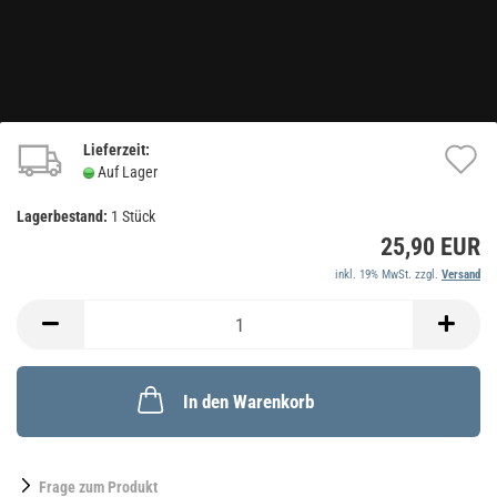
Lieferzeit:
A
Auf Lager
d
Lagerbestand:
1
Stück
M
25,90 EUR
inkl. 19% MwSt. zzgl.
Versand
In den Warenkorb
Frage zum Produkt