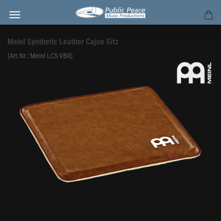
Meinl Synthetic Leather Cajon Sitz
(Art.Nr.:
Meinl LCS-VBR
)