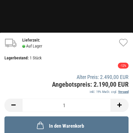
Lieferzeit:
A
Auf Lager
d
Lagerbestand:
1
Stück
M
-12%
Alter Preis: 2.490,00 EUR
Angebotspreis: 2.190,00 EUR
inkl. 19% MwSt. zzgl.
Versand
In den Warenkorb