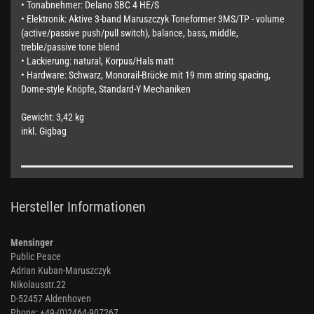
• Tonabnehmer: Delano SBC 4 HE/S
• Elektronik: Aktive 3-band Maruszczyk Toneformer 3MS/TP - volume
(active/passive push/pull switch), balance, bass, middle,
treble/passive tone blend
• Lackierung: natural, Korpus/Hals matt
• Hardware: Schwarz, Monorail-Brücke mit 19 mm string spacing,
Dome-style Knöpfe, Standard-Y Mechaniken
Gewicht: 3,42 kg
inkl. Gigbag
Hersteller Informationen
Mensinger
Public Peace
Adrian Kuban-Maruszczyk
Nikolausstr.22
D-52457 Aldenhoven
Phone: +49-(0)2464-907267