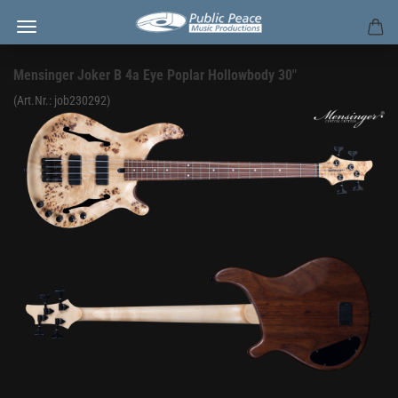
Mensinger Joker B 4a Eye Poplar Hollowbody 30"
(Art.Nr.:
job230292
)