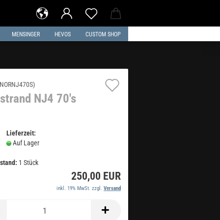
MENSINGER
HEVOS
CUSTOM SHOP
Auf
NORNJ470S
)
strand NJ4 70's
den
Merkzettel
Lieferzeit:
Auf Lager
stand:
1
Stück
250,00 EUR
inkl. 19% MwSt. zzgl.
Versand