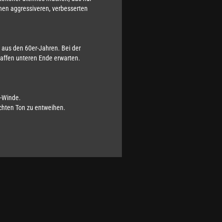
nen aggressiveren, verbesserten
 aus den 60er-Jahren. Bei der
raffen unteren Ende erwarten.
e-Winde.
chten Ton zu entweihen.