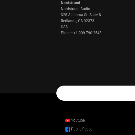
Nordstrand
Nordstrand Audio
325 Alabama St. Suite 8
Redlands, CA 92373
USA
Phone: +1-909-790-2548
Youtube
Public Peace