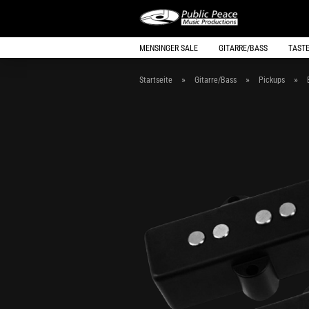
MENSINGER SALE
GITARRE/BASS
TAST
»
»
»
Startseite
Gitarre/Bass
Pickups