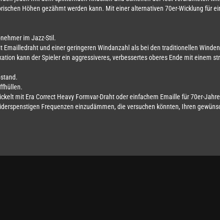
rischen Höhen gezähmt werden kann. Mit einer alternativen 70er-Wicklung für ei
bnehmer im Jazz-Stil.
t Emailledraht und einer geringeren Windanzahl als bei den traditionellen Winden
kation kann der Spieler ein aggressiveres, verbessertes oberes Ende mit einem st
stand.
ffhüllen.
ckelt mit Era Correct Heavy Formvar-Draht oder einfachem Emaille für 70er-Jahr
widerspenstigen Frequenzen einzudämmen, die versuchen könnten, Ihren gewüns