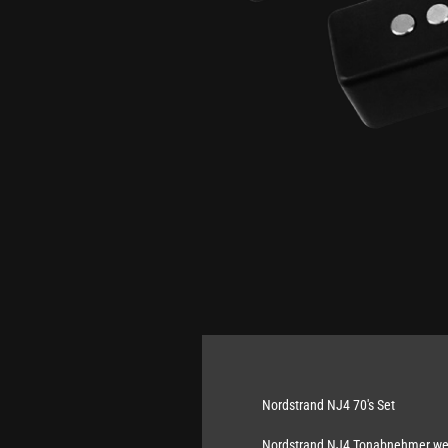
Nordstrand NJ4 70's Set
Nordstrand NJ4 Tonabnehmer werd