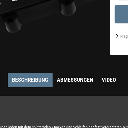
Frag
BESCHREIBUNG
ABMESSUNGEN
VIDEO
en jeden mit dem splitternden Knacken und Schleifen der fest verdrahteten Mit