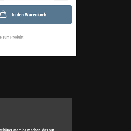
In den Warenkorb
e zum Produkt
teltöner atemlos machen, das nur