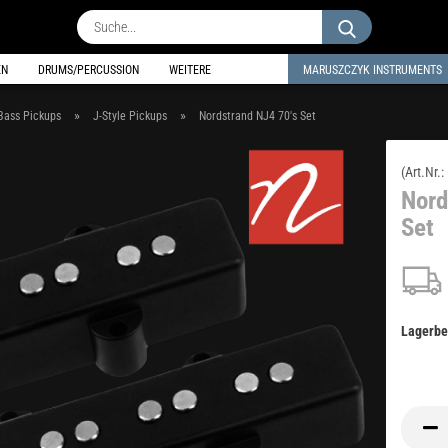
Suche...
EN
DRUMS/PERCUSSION
WEITERE
MARUSZCZYK INSTRUMENTS
»
»
Bass Pickups
J-Style Pickups
Nordstrand NJ4 70's Set
(Art.Nr.:
Nord
Set
Lagerbe