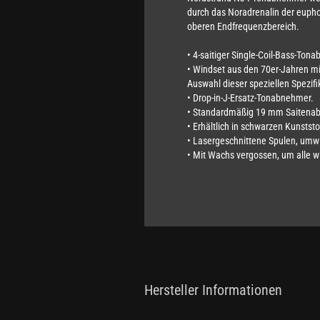
durch das Noradrenalin der eupho
oberen Endfrequenzbereich.
• 4-saitiger Single-Coil-Bass-Tona
• Windset aus den 70er-Jahren mi
Auswahl dieser speziellen Spezifi
• Drop-in-J-Ersatz-Tonabnehmer.
• Standardmäßig 19 mm Saitenab
• Erhältlich in schwarzen Kunststo
• Lasergeschnittene Spulen, umwi
• Mit Wachs vergossen, um alle 
Hersteller Informationen