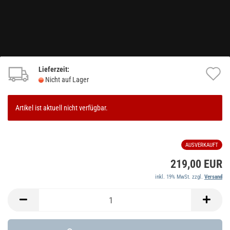
Lieferzeit:
A
Nicht auf Lager
d
M
Artikel ist aktuell nicht verfügbar.
AUSVERKAUFT
219,00 EUR
inkl. 19% MwSt. zzgl.
Versand