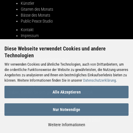
Künstler
Gitarren des Monats
Bässe des Monats
Public Peace Studio
Kontakt
Impressum
Versand- & Zahlungsbedingungen
Widerrufsrecht
Diese Webseite verwendet Cookies und andere
AGB
Technologien
Privatsphäre und Datenschutz
Wir verwenden Cookies und ähnliche Technologien, auch von Drittanbietern, um
GESCHÄFTSPARTNER GESUCHT!
die ordentliche Funktionsweise der Website zu gewährleisten, die Nutzung unseres
Angebotes zu analysieren und Ihnen ein bestmögliches Einkaufserlebnis bieten zu
können. Weitere Informationen finden Sie in unserer
Datenschutzerklärung
.
Public Peace sucht Partner in verschiedenen Ländern, die daran
interessiert sind, unsere Eigenmarken zu vertreiben. Wenn Sie Interesse
Alle Akzeptieren
haben, melden Sie sich gerne bei Adrian Maruszczyk:
info@public-peace.de
Nur Notwendige
Webshop erstellen
mit Gambio.de © 2026
Weitere Informationen