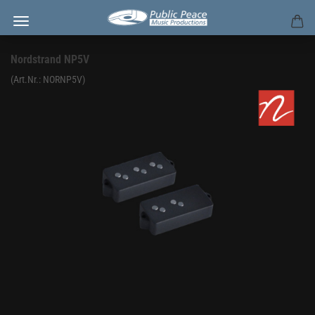
Nordstrand NP5V
(Art.Nr.:
NORNP5V
)