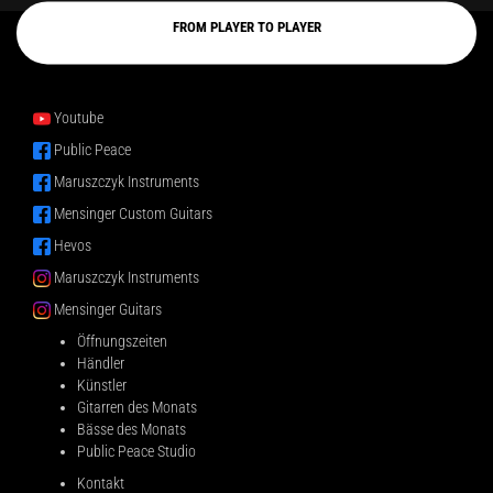
FROM PLAYER TO PLAYER
Youtube
Public Peace
Maruszczyk Instruments
Mensinger Custom Guitars
Hevos
Maruszczyk Instruments
Mensinger Guitars
Öffnungszeiten
Händler
Künstler
Gitarren des Monats
Bässe des Monats
Public Peace Studio
Kontakt