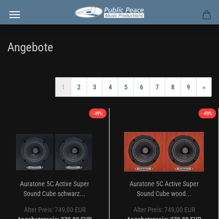
Angebote
1
2
3
4
5
6
7
8
9
»
-49%
-49%
Auratone 5C Active Super
Auratone 5C Active Super
Sound Cube schwarz...
Sound Cube wood...
Alter Preis: 749,00 EUR
Alter Preis: 749,00 EUR