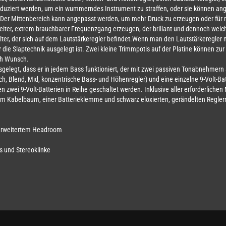
eduziert werden, um ein wummerndes Instrument zu straffen, oder sie können 
Der Mittenbereich kann angepasst werden, um mehr Druck zu erzeugen oder für m
eiter, extrem brauchbarer Frequenzgang erzeugen, der brillant und dennoch weich
alter, der sich auf dem Lautstärkeregler befindet.Wenn man den Lautstärkeregler n
für die Slaptechnik ausgelegt ist. Zwei kleine Trimmpotis auf der Platine können zu
ch Wunsch.
sgelegt, dass er in jedem Bass funktioniert, der mit zwei passiven Tonabnehmern a
tch, Blend, Mid, konzentrische Bass- und Höhenregler) und eine einzelne 9-Volt-Ba
zwei 9-Volt-Batterien in Reihe geschaltet werden. Inklusive aller erforderlichen
em Kabelbaum, einer Batterieklemme und schwarz eloxierten, gerändelten Regler
 erweitertem Headroom
s und Stereoklinke