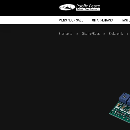
MENSINGER SALE
GITARRE/BASS
TAST
»
»
»
Startseite
Gitarre/Bass
Elektronik