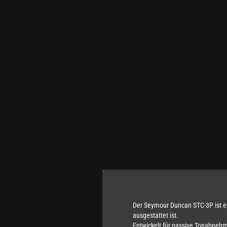
Der Seymour Duncan STC-3P ist e
ausgestattet ist.
Entwickelt für passive Tonabnehme