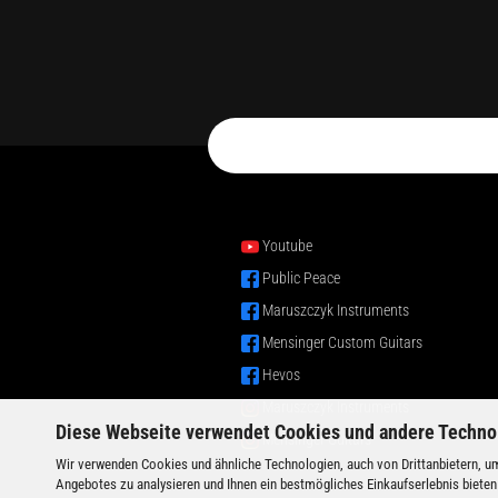
Youtube
Public Peace
Maruszczyk Instruments
Mensinger Custom Guitars
Hevos
Maruszczyk Instruments
Diese Webseite verwendet Cookies und andere Techno
Mensinger Guitars
Wir verwenden Cookies und ähnliche Technologien, auch von Drittanbietern, um
Angebotes zu analysieren und Ihnen ein bestmögliches Einkaufserlebnis bieten