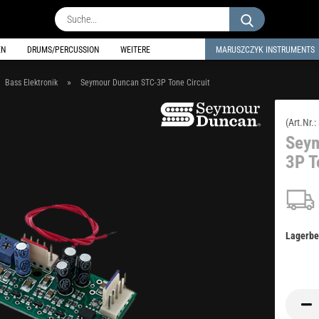
Suche...
EN
DRUMS/PERCUSSION
WEITERE
MARUSZCZYK INSTRUMENTS
»
Bass Elektronik
Seymour Duncan STC-3P Tone Circuit
(Art.Nr.:
Seym
3P T
Lagerbe