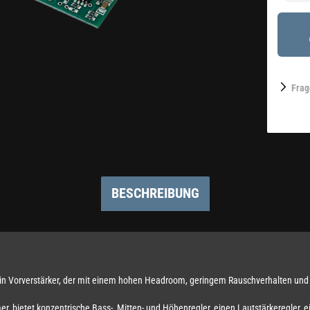
Frag
BESCHREIBUNG
in Vorverstärker, der mit einem hohen Headroom, geringem Rauschverhalten und 
r, bietet konzentrische Bass-, Mitten- und Höhenregler, einen Lautstärkeregler, 