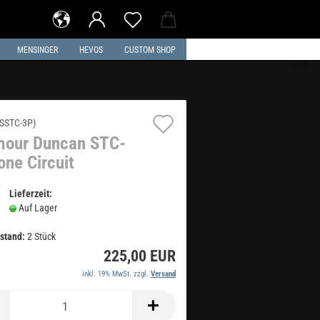
MENSINGER
HEVOS
CUSTOM SHOP
Auf
SSTC-3P
)
our Duncan STC-
den
one Circuit
Merkzettel
Lieferzeit:
Auf Lager
stand:
2
Stück
225,00 EUR
inkl. 19% MwSt. zzgl.
Versand