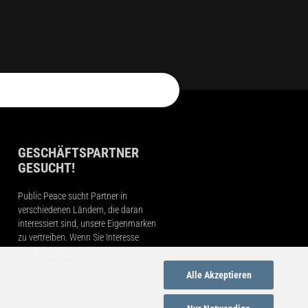
GESCHÄFTSPARTNER
GESUCHT!
Public Peace sucht Partner in
verschiedenen Ländern, die daran
interessiert sind, unsere Eigenmarken
zu vertreiben. Wenn Sie Interesse
haben, melden Sie sich gerne bei
Adrian Maruszczyk:
Alle Akzeptieren
info@public-peace.de