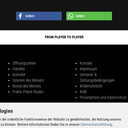
teilen
teilen
FROM PLAYER TO PLAYER
Öffnungszeiten
Kontakt
Händler
Impressum
Künstler
Versand- &
Gitarren des Monats
Zahlungsbedingungen
Bässe des Monats
Widerrufsrecht
Public Peace Studio
AGB
Privatsphäre und Datenschutz
logien
 die ordentliche Funktionsweise der Website zu gewährleisten, die Nutzung unseres
 zu können. Weitere Informationen finden Sie in unserer
Datenschutzerklärung
.