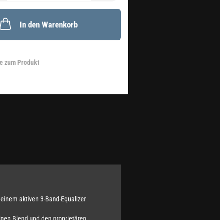
In den Warenkorb
e zum Produkt
einem aktiven 3-Band-Equalizer
einen Blend und den proprietären