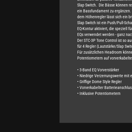
Slap Switch. Die Bässe können r
ein Bassfundament zu ergänzen. 
dem Höhenregler lässt sich ein br
Slap Switch ist ein Push/Pull-Sch
EQ-Kontur aktiviert, die speziell 
EQs verwendet werden - ganz na
Der STC-3P Tone Control ist so au
für 4 Regler (Lautstärke/Slap Swi
Für zusätzlichen Headroom können 
Potentiometern auf vorverkabelt
• 3-Band EQ Vorverstärker
• Niedrige Verzerrungswerte mit
• Griffige Dome Style Regler
• Vorverkabelter Batterieanschlus
• Inklusive Potentiometern