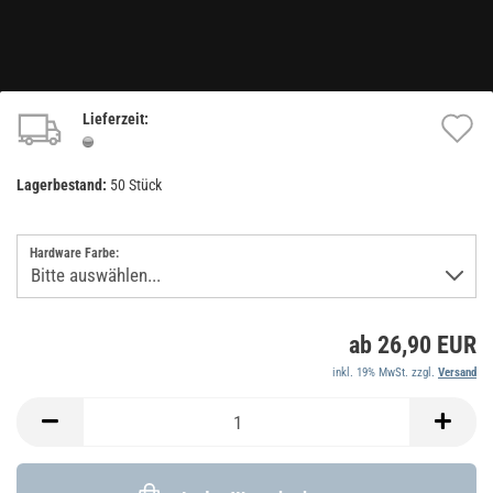
Lieferzeit:
A
d
Lagerbestand:
50
Stück
M
Hardware Farbe:
ab 26,90 EUR
inkl. 19% MwSt. zzgl.
Versand