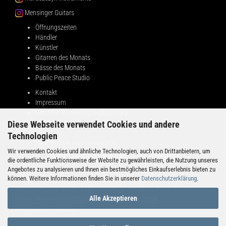
Mensinger Guitars
Öffnungszeiten
Händler
Künstler
Gitarren des Monats
Bässe des Monats
Public Peace Studio
Kontakt
Impressum
Versand- & Zahlungsbedingungen
Widerrufsrecht
Diese Webseite verwendet Cookies und andere
AGB
Technologien
Privatsphäre und Datenschutz
Wir verwenden Cookies und ähnliche Technologien, auch von Drittanbietern, um
GESCHÄFTSPARTNER GESUCHT!
die ordentliche Funktionsweise der Website zu gewährleisten, die Nutzung unseres
Angebotes zu analysieren und Ihnen ein bestmögliches Einkaufserlebnis bieten zu
können. Weitere Informationen finden Sie in unserer
Datenschutzerklärung
.
Public Peace sucht Partner in verschiedenen Ländern, die daran
interessiert sind, unsere Eigenmarken zu vertreiben. Wenn Sie Interesse
Alle Akzeptieren
haben, melden Sie sich gerne bei Adrian Maruszczyk:
info@public-peace.de