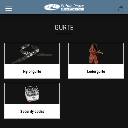
GURTE
Nylongurte
Ledergurte
Security Locks