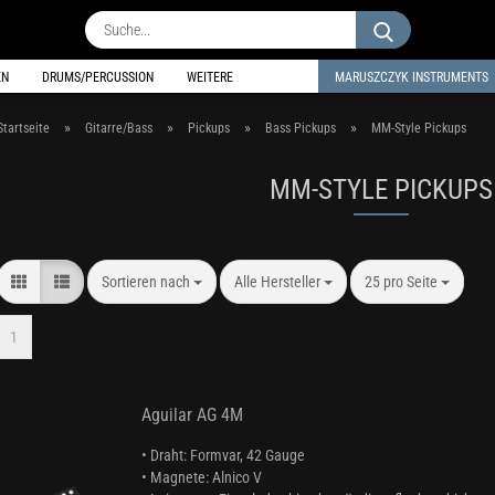
Suche...
EN
DRUMS/PERCUSSION
WEITERE
MARUSZCZYK INSTRUMENTS
»
»
»
»
Startseite
Gitarre/Bass
Pickups
Bass Pickups
MM-Style Pickups
MM-STYLE PICKUPS
Sortieren nach
pro Seite
pro Seite
Sortieren nach
Alle Hersteller
25 pro Seite
1
Aguilar AG 4M
• Draht: Formvar, 42 Gauge
• Magnete: Alnico V