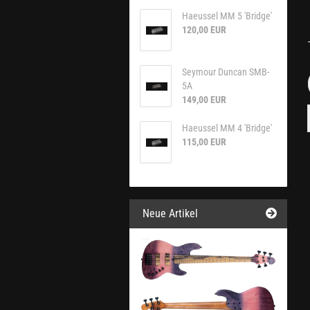
Haeussel MM 5 'Bridge'
120,00 EUR
Seymour Duncan SMB-
5A
149,00 EUR
Haeussel MM 4 'Bridge'
115,00 EUR
Neue Artikel