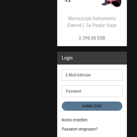
Maruszczyk Instruments
Elwood L 5a Purple Haze
3.390,00 EUR
Login
E-
Mail-
Adresse
Passwort
ANMELDEN
Konto erstellen
Passwort vergessen?