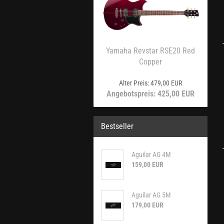
Yamaha Revstar RSE20 Red
Copper
Alter Preis: 479,00 EUR
Angebotspreis: 425,00 EUR
Bestseller
Aguilar AG 4M
159,00 EUR
Aguilar AG 5M
179,00 EUR