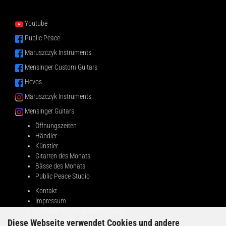
Youtube
Public Peace
Maruszczyk Instruments
Mensinger Custom Guitars
Hevos
Maruszczyk Instruments
Mensinger Guitars
Öffnungszeiten
Händler
Künstler
Gitarren des Monats
Bässe des Monats
Public Peace Studio
Kontakt
Impressum
Versand- & Zahlungsbedingungen
Widerrufsrecht
Diese Webseite verwendet Cookies und andere