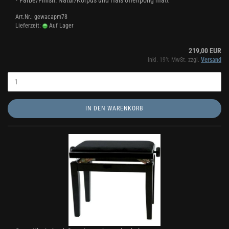
• Farbe/Finish: Natur/Korpus und Hals offenporig matt
Art.Nr.: gewacapm78
Lieferzeit:
Auf Lager
219,00 EUR
inkl. 19% MwSt. zzgl.
Versand
IN DEN WARENKORB