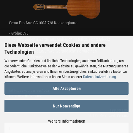
Gewa Pro Arte GC100A 7/8 Konzertgitarre
•
Größe:
7/8
• Korpus: Boden & Zarge aus Mahagoni/4-teilige Fichtendecke
Diese Webseite verwendet Cookies und andere
• Hals:
getöntes Ahorn
Technologien
• Farbe/Finish: Natur/
umweltverträgliche Polyurethan
Hochglanzlackierung
Wir verwenden Cookies und ähnliche Technologien, auch von Drittanbietern, um
• Hardware: Chrom/
Akaziensteg
die ordentliche Funktionsweise der Website zu gewährleisten, die Nutzung unseres
• Original Augustine Besaitung
Angebotes zu analysieren und Ihnen ein bestmögliches Einkaufserlebnis bieten zu
• Made in Europa
können. Weitere Informationen finden Sie in unserer
Datenschutzerklärung
.
Alle Akzeptieren
Art.Nr.: gewaproartegc100a
Lieferzeit:
Auf Lager
Nur Notwendige
199,00 EUR
inkl. 19% MwSt. zzgl.
Versand
Weitere Informationen