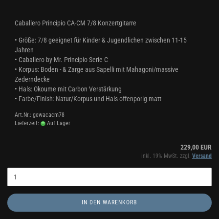
Caballero Principio CA-CM 7/8 Konzertgitarre
• Größe: 7/8 geeignet für Kinder & Jugendlichen zwischen 11-15
Jahren
• Caballero by Mr. Principio Serie C
• Korpus: Boden - & Zarge aus Sapelli mit Mahagoni/massive
Zederndecke
• Hals: Okoume mit Carbon Verstärkung
• Farbe/Finish: Natur/Korpus und Hals offenporig matt
Art.Nr.: gewacacm78
Lieferzeit:
Auf Lager
229,00 EUR
inkl. 19% MwSt. zzgl.
Versand
IN DEN WARENKORB