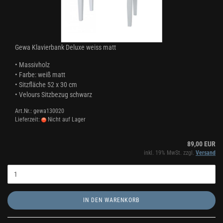
Gewa Klavierbank Deluxe weiss matt
• Massivholz
• Farbe: weiß matt
• Sitzfläche 52 x 30 cm
• Velours Sitzbezug schwarz
Art.Nr.: gewa130020
Lieferzeit:
Nicht auf Lager
89,00 EUR
inkl. 19% MwSt. zzgl.
Versand
IN DEN WARENKORB