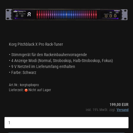
Korg Pitchblack X Pro Rack-Tuner
• Stimmgerät für den Rackeinbau
hervorragende
•
4 Anzeige Modi (Normal, Stroboskop, Halb-Stroboskop, Fokus)
•
9 V Netzteil im Lieferumfang enthalten
•
Farbe: Schwarz
Art.Nr.: korgtupbxpro
Lieferzeit:
Nicht auf Lager
199,00 EUR
inkl. 19% MwSt. zzgl.
Versand