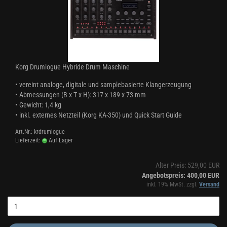
Korg Drumlogue Hybride Drum Maschine
•
vereint analoge, digitale und samplebasierte Klangerzeugung
•
Abmessungen (B x T x H): 317 x 189 x 73 mm
•
Gewicht: 1,4 kg
•
inkl. externes Netzteil (Korg KA-350) und Quick Start Guide
Art.Nr.: krdrumlogue
Lieferzeit:
Auf Lager
Alter Preis: 529,00 EUR
Angebotspreis: 400,00 EUR
inkl. 19% MwSt. zzgl.
Versand