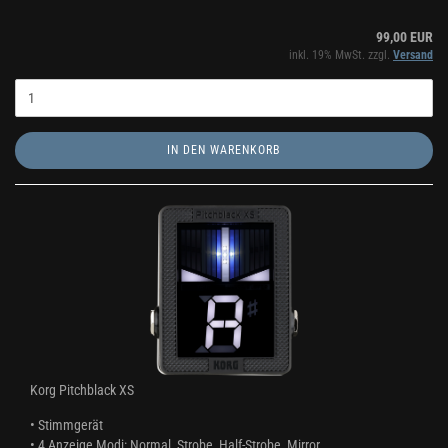
99,00 EUR
inkl. 19% MwSt. zzgl.
Versand
IN DEN WARENKORB
Korg Pitchblack XS
• Stimmgerät
•
4 Anzeige Modi: Normal, Strobe, Half-Strobe, Mirror