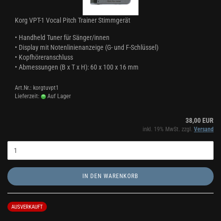
Korg VPT-1 Vocal Pitch Trainer Stimmgerät
• Handheld Tuner für Sänger/innen
•
Display mit Notenlinienanzeige (G- und F-Schlüssel)
•
Kopfhöreranschluss
•
Abmessungen (B x T x H): 60 x 100 x 16 mm
Art.Nr.: korgtuvpt1
Lieferzeit:
Auf Lager
38,00 EUR
inkl. 19% MwSt. zzgl.
Versand
IN DEN WARENKORB
AUSVERKAUFT