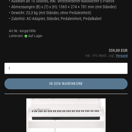
• Auswahl an 10 Sounds, inkl. verschiedener klassischer E-Pianos
• Abmessungen (B) x (T) x (H): 1365 × 274 × 781 mm (mit Ständer)
• Gewicht: 23,3 kg (mit Ständer, ohne Pedaleinheit)
• Zubehör: AC-Adapter, Ständer, Pedaleinheit, Pedalkabel
Art.Nr.: korglp180b
Lieferzeit:
Auf Lager
559,00 EUR
inkl. 19% MwSt. zzgl.
Versand
IN DEN WARENKORB