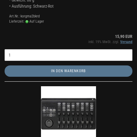
•
Gewicht: 68 g
•
Ausführung: Schwarz
-Rot
Art.Nr.: korgma2bkrd
Lieferzeit:
Auf Lager
15,90 EUR
inkl. 19% MwSt. zzgl.
Versand
IN DEN WARENKORB