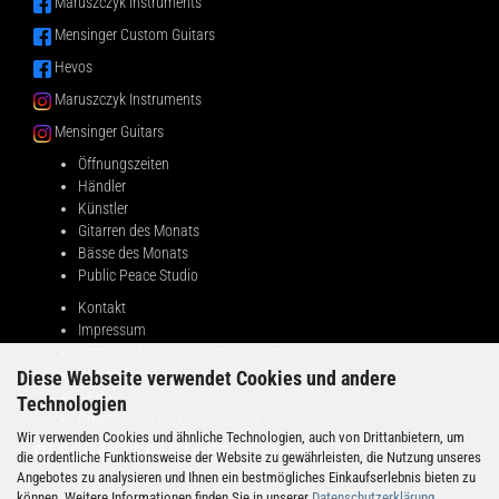
Maruszczyk Instruments
Mensinger Custom Guitars
Hevos
Maruszczyk Instruments
Mensinger Guitars
Öffnungszeiten
Händler
Künstler
Gitarren des Monats
Bässe des Monats
Public Peace Studio
Kontakt
Impressum
Versand- & Zahlungsbedingungen
Widerrufsrecht
Diese Webseite verwendet Cookies und andere
AGB
Technologien
Privatsphäre und Datenschutz
Wir verwenden Cookies und ähnliche Technologien, auch von Drittanbietern, um
GESCHÄFTSPARTNER GESUCHT!
die ordentliche Funktionsweise der Website zu gewährleisten, die Nutzung unseres
Angebotes zu analysieren und Ihnen ein bestmögliches Einkaufserlebnis bieten zu
können. Weitere Informationen finden Sie in unserer
Datenschutzerklärung
.
Public Peace sucht Partner in verschiedenen Ländern, die daran