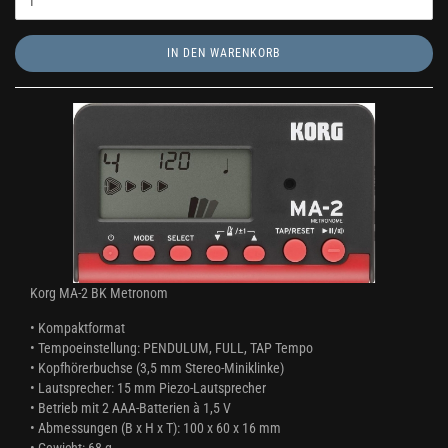
IN DEN WARENKORB
Korg MA-2 BK Metronom
• Kompaktformat
•
Tempoeinstellung: PENDULUM, FULL, TAP Tempo
•
Kopfhörerbuchse (3,5 mm Stereo-Miniklinke)
•
Lautsprecher: 15 mm Piezo-Lautsprecher
•
Betrieb mit 2 AAA-Batterien à 1,5 V
•
Abmessungen (B x H x T): 100 x 60 x 16 mm