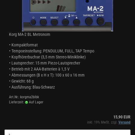
Korg MA-2 BL Metronom
• Kompaktformat
•
Tempoeinstellung: PENDULUM, FULL, TAP Tempo
•
Kopfhörerbuchse (3,5 mm Stereo-Miniklinke)
•
Lautsprecher: 15 mm Piezo-Lautsprecher
•
Betrieb mit 2 AAA-Batterien à 1,5 V
•
Abmessungen (B x H x T): 100 x 60 x 16 mm
•
Gewicht: 68 g
•
Ausführung: Blau-Schwarz
Art.Nr.: korgma2blbk
Lieferzeit:
Auf Lager
15,90 EUR
inkl. 19% MwSt. zzgl.
Versand