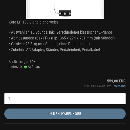
Korg LP-180 Digitalpiano weiss
• Auswahl an 10 Sounds, inkl. verschiedener klassischer E-Pianos
• Abmessungen (B) x (T) x (H): 1365 × 274 × 781 mm (mit Ständer)
• Gewicht: 23,3 kg (mit Ständer, ohne Pedaleinheit)
• Zubehör: AC-Adapter, Ständer, Pedaleinheit, Pedalkabel
Art.Nr.: korglp180wh
Lieferzeit:
Auf Lager
559,00 EUR
inkl. 19% MwSt. zzgl.
Versand
IN DEN WARENKORB