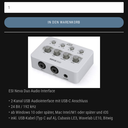
IN DEN WARENKORB
ESI Neva Duo Audio Interface
​• 2-Kanal USB Audiointerface mit USB-C Anschluss
​•
24 Bit / 192 kHz
​•
ab Windows 10 oder später, Mac Intel/M1 oder später und iOS
​​•
inkl. USB-Kabel (Typ C auf A), Cubasis LE3, Wavelab LE10, Bitwig