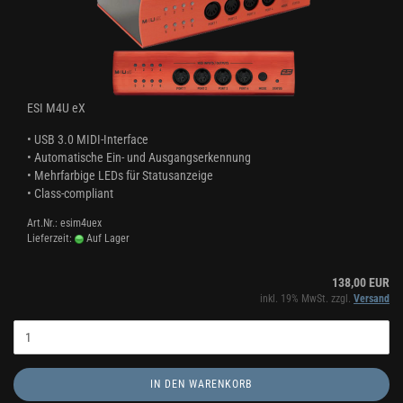
ESI M4U eX
• USB 3.0 MIDI-Interface
• Automatische Ein- und Ausgangserkennung
• Mehrfarbige LEDs für Statusanzeige
• Class-compliant
Art.Nr.: esim4uex
Lieferzeit:
Auf Lager
138,00 EUR
inkl. 19% MwSt. zzgl.
Versand
IN DEN WARENKORB