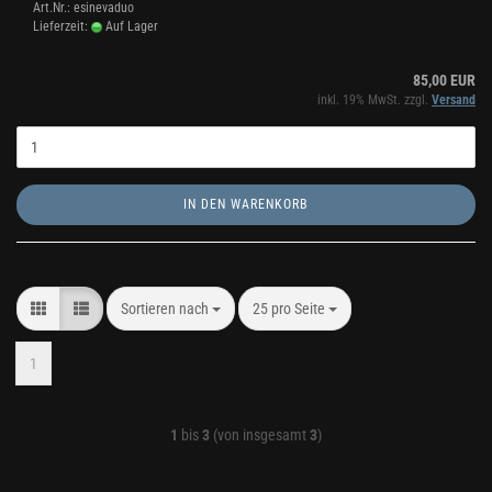
Art.Nr.: esinevaduo
Lieferzeit:
Auf Lager
85,00 EUR
inkl. 19% MwSt. zzgl.
Versand
IN DEN WARENKORB
Sortieren nach
pro Seite
Sortieren nach
25 pro Seite
1
1
bis
3
(von insgesamt
3
)