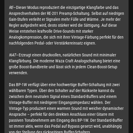
RE
—Dieser Modus reproduziert die einzigartige Klangfarbe und das
Ansprechverhalten der RE-201 Preamp-Schaltung. Selbst auf niedrigen
Gain-Stufen verleiht er Signalen mehr Fülle und Wärme. Je mehr der
Regler aufgedreht wird, desto stärker wird die Sättigung. Auf diese
Weise entstehen kraftvolle Drive-Sounds mit starker
Analogkompression, die sich mit ihrer Vintage-Färbung perfekt für den
nachfolgenden Pedal- oder Verstärkereinsatz eignen.
NAT
—Erzeugt einen druckvollen, natürlichen Sound mit minimaler
Klangfärbung. Die moderne Waza Craft Analogschaltung bietet eine
große Boost-Bandbreite und lässt sich in jedem Clean-Boost-Setup
verwenden.
Das BP-1W verfügt über eine hochwertige Buffer-Schaltung mit zwei
wählbaren Typen. Über den Schalter auf der Rückseite kannst du
zwischen dem neutralen Signal eines Standard-Buffers und einem
Vintage-Buffer mit niedrigerer Eingangsimpedanz wählen. Der
Vintage-Typ produziert einen warmen Sound mit weicher dynamischer
Ansprache – perfekt für den direkten Anschluss einer Gitarre mit
passiven Tonabnehmern am Eingang des BP-1W. Der Standard-Buffer
ist immer aktiv, wenn das Pedal auf Bypass gesetzt wird, unabhängig
von der Stellung des rückseitigen Buffer-Schalters.