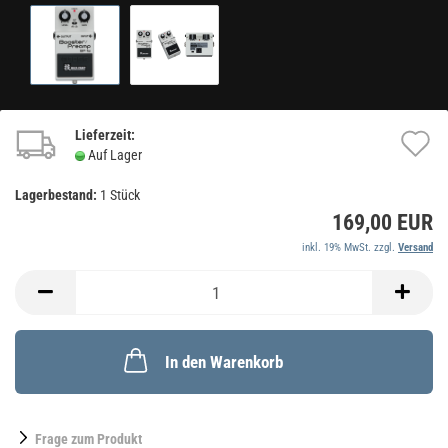
Lieferzeit:
A
Auf Lager
d
Lagerbestand:
1
Stück
M
169,00 EUR
inkl. 19% MwSt. zzgl.
Versand
In den Warenkorb
Frage zum Produkt