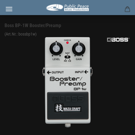
Boss BP-1W Booster/Preamp
(Art.Nr.:
bossbp1w
)